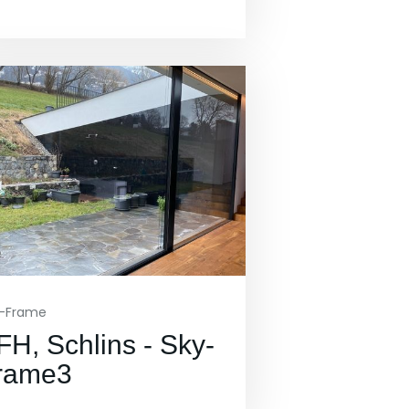
y-Frame
FH, Schlins - Sky-
rame3