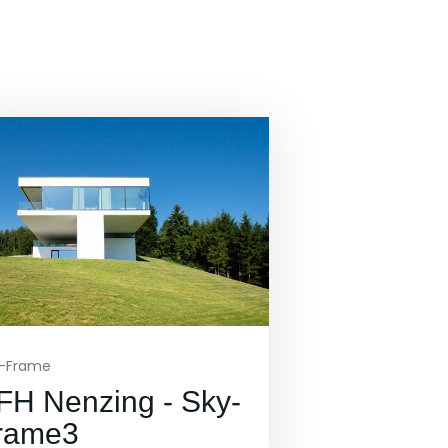
y-Frame
FH Nenzing - Sky-
rame3